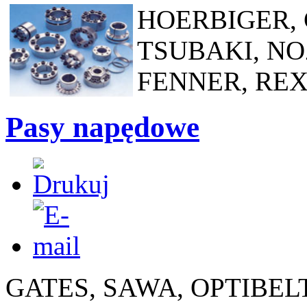
HOERBIGER, 
TSUBAKI, NO
FENNER, RE
Pasy napędowe
GATES, SAWA, OPTIBELT