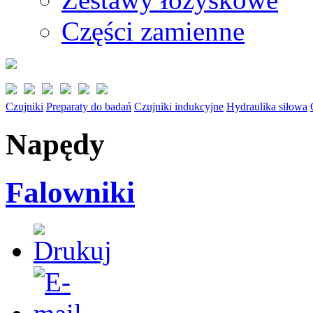
Części zamienne
Czujniki
Preparaty do badań
Czujniki indukcyjne
Hydraulika siłowa
Napędy
Falowniki