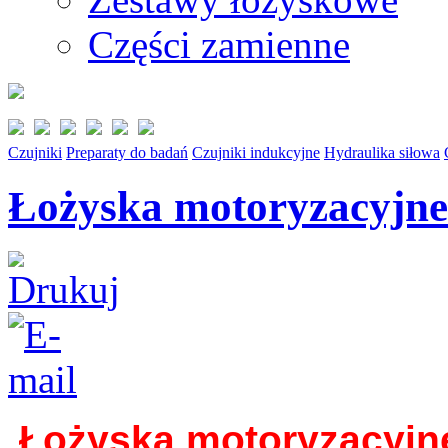
Części zamienne
Czujniki
Preparaty do badań
Czujniki indukcyjne
Hydraulika siłowa
Łożyska motoryzacyjne
Łożyska motoryzacyjn