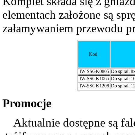
Komplet składa się z gniaz
elementach założone są spr
załamywaniem przewodu pr
Kod
IW-SSGK0805
Do spirali 8
IW-SSGK1065
Do spirali 1
IW-SSGK1208
Do spirali 1
Promocje
Aktualnie dostępne są fa