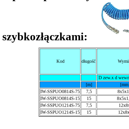
szybkozłączkami:
Kod
długość
Wymi
D zew.x d wewn.
[m]
[mm
IW-SSPUO0814S-75
7,5
8x5x1
IW-SSPUO0814S-15
15
8x5x1
IW-SSPUO1214S-75
7,5
12x8
IW-SSPUO1214S-15
15
12x8