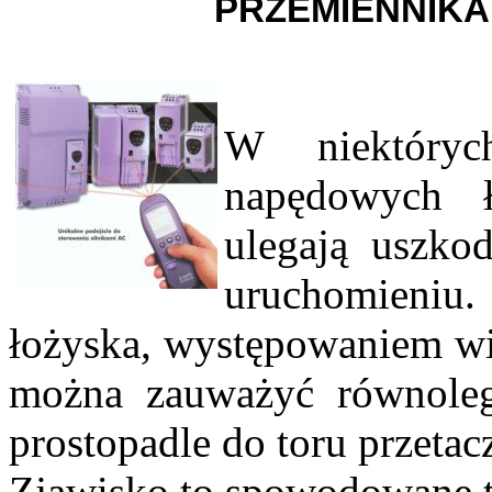
PRZEMIENNIKA
W niektórych
napędowych ł
ulegają uszko
uruchomieniu.
łożyska, występowaniem wib
można zauważyć równoległ
prostopadle do toru przeta
Zjawisko to spowodowane 